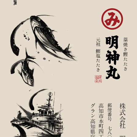
グラン高知県庁前九階Ａ
高知市本町四丁目二ー四四
郵便番号 七八〇ー〇八七〇
株式会社 明神丸