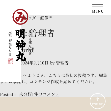
Skip
to
content
***ヘッダー画像***
投稿者:
管理者
ホーム
明神丸について
Hello world!
藁焼き鰹の塩たたき
店舗のご案内
Posted on
2024年2月10日
by
管理者
お知らせ
メディア掲載情報
お問い合わせ
WordPress へようこそ。こちらは最初の投稿です。編集
採用情報
または削除し、コンテンツ作成を始めてください。
アレルギー情報
Hello
Posted in
未分類
1件のコメント
world!
へ