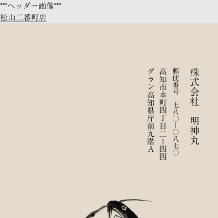
Skip
***ヘッダー画像***
to
松山二番町店
content
グラン高知県庁前九階Ａ
高知市本町四丁目二ー四四
郵便番号 七八〇ー〇八七〇
株式会社 明神丸